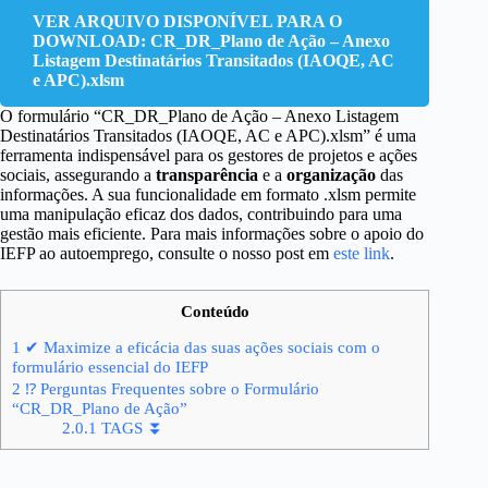
VER ARQUIVO DISPONÍVEL PARA O
DOWNLOAD: CR_DR_Plano de Ação – Anexo
Listagem Destinatários Transitados (IAOQE, AC
e APC).xlsm
O formulário “CR_DR_Plano de Ação – Anexo Listagem
Destinatários Transitados (IAOQE, AC e APC).xlsm” é uma
ferramenta indispensável para os gestores de projetos e ações
sociais, assegurando a
transparência
e a
organização
das
informações. A sua funcionalidade em formato .xlsm permite
uma manipulação eficaz dos dados, contribuindo para uma
gestão mais eficiente. Para mais informações sobre o apoio do
IEFP ao autoemprego, consulte o nosso post em
este link
.
Conteúdo
1
✔ Maximize a eficácia das suas ações sociais com o
formulário essencial do IEFP
2
⁉ Perguntas Frequentes sobre o Formulário
“CR_DR_Plano de Ação”
2.0.1
TAGS ⏬