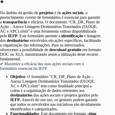
🔶
No âmbito da gestão de
projetos
e de
ações sociais
, o
preenchimento correto de formulários é essencial para garantir
a
transparência
e eficácia. O documento “CR_DR_Plano de
Ação – Anexo Listagem Destinatários Transitados (IAOQE,
AC e APC).xlsm” é uma ferramenta valiosa disponibilizada
pelo
IEFP
. Este formulário permite a
identificação
e listagem
dos
destinatários
envolvidos em ações específicas, facilitando
a organização das informações. Para os interessados,
oferecemos a possibilidade de
download gratuito
em formato
DOC ou XLS, maximizando assim a utilização deste recurso
fundamental.
✔ Maximize a eficácia das suas ações sociais com o
formulário essencial do IEFP
Objetivo
: O formulário “CR_DR_Plano de Ação –
Anexo Listagem Destinatários Transitados (IAOQE,
AC e APC).xlsm” tem como finalidade principal a
coleta e a organização de dados referentes aos
destinatários
das ações sociais e projetos geridos pelo
IEFP
. Através do seu uso, os gestores podem garantir
que todos os envolvidos nas iniciativas são devidamente
identificados e categorizados.
Funcionalidades
: Este documento em formato
.xlsm