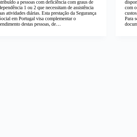
atribuído a pessoas com deficiência com graus de
dispon
dependência 1 ou 2 que necessitam de assistência
com o 
nas atividades diárias. Esta prestação da Segurança
custos
Social em Portugal visa complementar o
Para s
rendimento destas pessoas, de…
docu