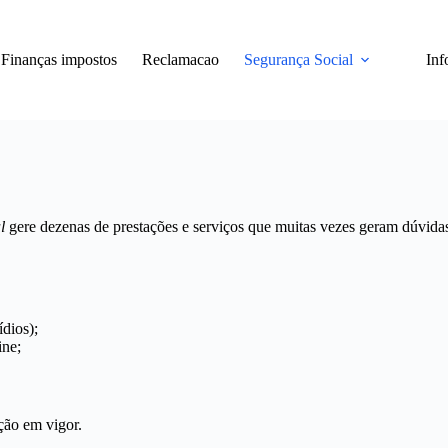
Finanças impostos
Reclamacao
Segurança Social
Inf
l
gere dezenas de prestações e serviços que muitas vezes geram dúvidas
ídios);
ine;
ção em vigor.