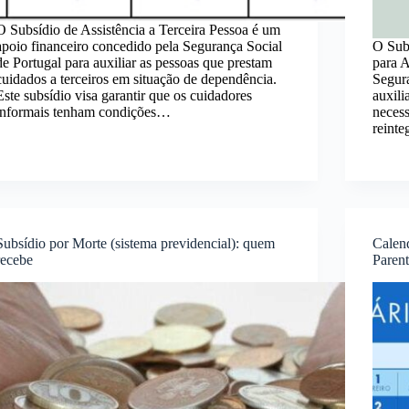
O Subsídio de Assistência a Terceira Pessoa é um
apoio financeiro concedido pela Segurança Social
O Sub
de Portugal para auxiliar as pessoas que prestam
para A
cuidados a terceiros em situação de dependência.
Segur
Este subsídio visa garantir que os cuidadores
auxili
informais tenham condições…
necess
reint
Subsídio por Morte (sistema previdencial): quem
Calen
recebe
Paren