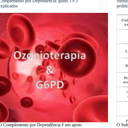
Complemento por Dependência: graus 1 e 2
Subsí
explicados
pedid
O Complemento por Dependência é um apoio
O Subs