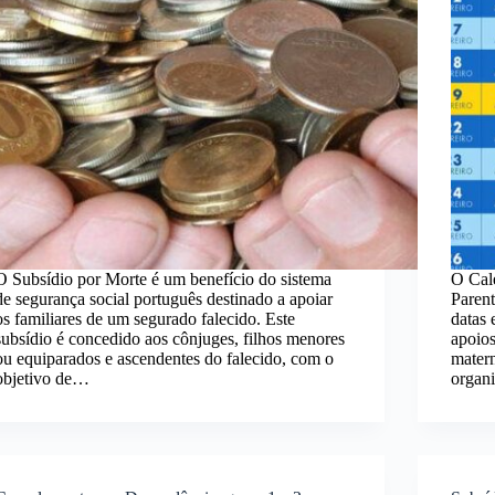
O Subsídio por Morte é um benefício do sistema
O Cal
de segurança social português destinado a apoiar
Parent
os familiares de um segurado falecido. Este
datas 
subsídio é concedido aos cônjuges, filhos menores
apoios
ou equiparados e ascendentes do falecido, com o
matern
objetivo de…
organ