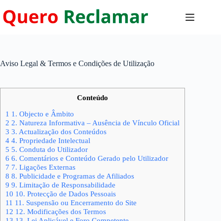
Pular
para
o
conteúdo
Aviso Legal & Termos e Condições de Utilização
Conteúdo
1
1. Objecto e Âmbito
2
2. Natureza Informativa – Ausência de Vínculo Oficial
3
3. Actualização dos Conteúdos
4
4. Propriedade Intelectual
5
5. Conduta do Utilizador
6
6. Comentários e Conteúdo Gerado pelo Utilizador
7
7. Ligações Externas
8
8. Publicidade e Programas de Afiliados
9
9. Limitação de Responsabilidade
10
10. Protecção de Dados Pessoais
11
11. Suspensão ou Encerramento do Site
12
12. Modificações dos Termos
13
13. Lei Aplicável e Foro Competente