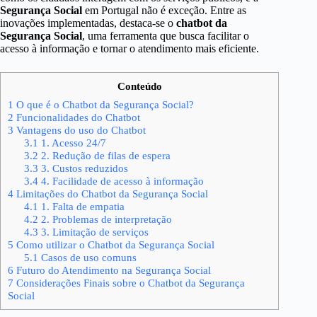
Segurança Social
em Portugal não é exceção. Entre as
inovações implementadas, destaca-se o
chatbot da
Segurança Social
, uma ferramenta que busca facilitar o
acesso à informação e tornar o atendimento mais eficiente.
Conteúdo
1
O que é o Chatbot da Segurança Social?
2
Funcionalidades do Chatbot
3
Vantagens do uso do Chatbot
3.1
1. Acesso 24/7
3.2
2. Redução de filas de espera
3.3
3. Custos reduzidos
3.4
4. Facilidade de acesso à informação
4
Limitações do Chatbot da Segurança Social
4.1
1. Falta de empatia
4.2
2. Problemas de interpretação
4.3
3. Limitação de serviços
5
Como utilizar o Chatbot da Segurança Social
5.1
Casos de uso comuns
6
Futuro do Atendimento na Segurança Social
7
Considerações Finais sobre o Chatbot da Segurança
Social