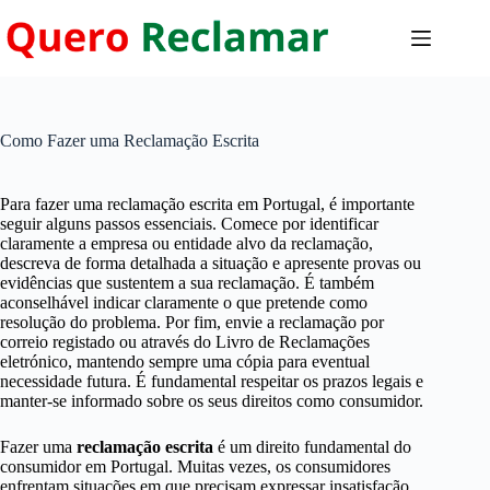
Pular
para
o
conteúdo
Como Fazer uma Reclamação Escrita
Para fazer uma reclamação escrita em Portugal, é importante
seguir alguns passos essenciais. Comece por identificar
claramente a empresa ou entidade alvo da reclamação,
descreva de forma detalhada a situação e apresente provas ou
evidências que sustentem a sua reclamação. É também
aconselhável indicar claramente o que pretende como
resolução do problema. Por fim, envie a reclamação por
correio registado ou através do Livro de Reclamações
eletrónico, mantendo sempre uma cópia para eventual
necessidade futura. É fundamental respeitar os prazos legais e
manter-se informado sobre os seus direitos como consumidor.
Fazer uma
reclamação escrita
é um direito fundamental do
consumidor em Portugal. Muitas vezes, os consumidores
enfrentam situações em que precisam expressar insatisfação