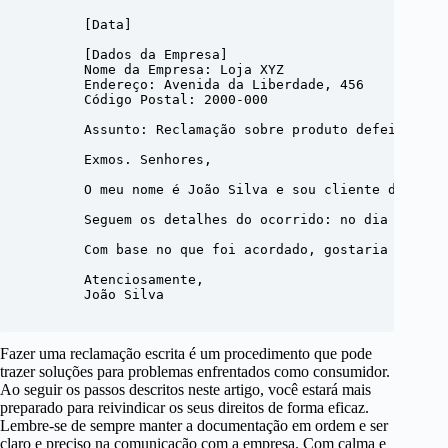
        [Data]

        [Dados da Empresa]

        Nome da Empresa: Loja XYZ

        Endereço: Avenida da Liberdade, 456

        Código Postal: 2000-000

        Assunto: Reclamação sobre produto defeituoso

        Exmos. Senhores,

        O meu nome é João Silva e sou cliente da voss
        Seguem os detalhes do ocorrido: no dia 17 de 
        Com base no que foi acordado, gostaria de sol
        Atenciosamente,

        João Silva

Fazer uma reclamação escrita é um procedimento que pode
trazer soluções para problemas enfrentados como consumidor.
Ao seguir os passos descritos neste artigo, você estará mais
preparado para reivindicar os seus direitos de forma eficaz.
Lembre-se de sempre manter a documentação em ordem e ser
claro e preciso na comunicação com a empresa. Com calma e