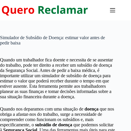
Pular
para
o
conteúdo
Simulador de Subsídio de Doença: estimar valor antes de
pedir baixa
Quando um trabalhador fica doente e necessita de se ausentar
do trabalho, pode ter direito a receber um subsídio de doença
da Segurança Social. Antes de pedir a baixa médica, é
importante utilizar um simulador de subsídio de doença para
estimar o valor que poderá receber durante o tempo em que
estiver ausente. Esta ferramenta permite aos trabalhadores
planear as suas finanças e tomar decisões informadas sobre a
sua situação financeira durante a doença.
Quando nos deparamos com uma situação de
doença
que nos
obriga a afastar-nos do trabalho, surge a necessidade de
compreender como funcionam os subsídios e, mais
especificamente, o
subsídio de doença
que podemos solicitar
à
Segurança Social
. Uma das ferramentas mais úteis para este