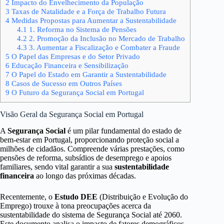
2
Impacto do Envelhecimento da População
3
Taxas de Natalidade e a Força de Trabalho Futura
4
Medidas Propostas para Aumentar a Sustentabilidade
4.1
1. Reforma no Sistema de Pensões
4.2
2. Promoção da Inclusão no Mercado de Trabalho
4.3
3. Aumentar a Fiscalização e Combater a Fraude
5
O Papel das Empresas e do Setor Privado
6
Educação Financeira e Sensibilização
7
O Papel do Estado em Garantir a Sustentabilidade
8
Casos de Sucesso em Outros Países
9
O Futuro da Segurança Social em Portugal
Visão Geral da Segurança Social em Portugal
A
Segurança Social
é um pilar fundamental do estado de
bem-estar em Portugal, proporcionando proteção social a
milhões de cidadãos. Compreende várias prestações, como
pensões de reforma, subsídios de desemprego e apoios
familiares, sendo vital garantir a sua
sustentabilidade
financeira
ao longo das próximas décadas.
Recentemente, o
Estudo DEE
(Distribuição e Evolução do
Emprego) trouxe à tona preocupações acerca da
sustentabilidade do sistema de Segurança Social até 2060.
Este documento analisa o impacto de fatores demográficos,