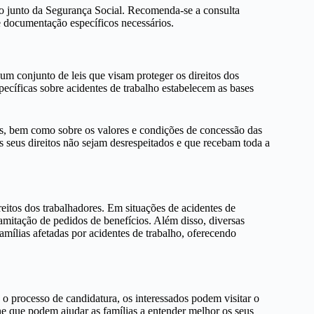
o junto da Segurança Social. Recomenda-se a consulta
e documentação específicos necessários.
 um conjunto de leis que visam proteger os direitos dos
specíficas sobre acidentes de trabalho estabelecem as bases
os, bem como sobre os valores e condições de concessão das
s seus direitos não sejam desrespeitados e que recebam toda a
tos dos trabalhadores. Em situações de acidentes de
tramitação de pedidos de benefícios. Além disso, diversas
mílias afetadas por acidentes de trabalho, oferecendo
 o processo de candidatura, os interessados podem visitar o
ine que podem ajudar as famílias a entender melhor os seus