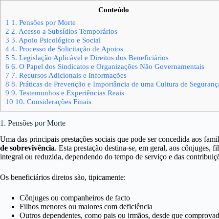
Conteúdo
1
1. Pensões por Morte
2
2. Acesso a Subsídios Temporários
3
3. Apoio Psicológico e Social
4
4. Processo de Solicitação de Apoios
5
5. Legislação Aplicável e Direitos dos Beneficiários
6
6. O Papel dos Sindicatos e Organizações Não Governamentais
7
7. Recursos Adicionais e Informações
8
8. Práticas de Prevenção e Importância de uma Cultura de Seguranç
9
9. Testemunhos e Experiências Reais
10
10. Considerações Finais
1. Pensões por Morte
Uma das principais prestações sociais que pode ser concedida aos famil
de sobrevivência
. Esta prestação destina-se, em geral, aos cônjuges, 
integral ou reduzida, dependendo do tempo de serviço e das contribuiçõ
Os beneficiários diretos são, tipicamente:
Cônjuges ou companheiros de facto
Filhos menores ou maiores com deficiência
Outros dependentes, como pais ou irmãos, desde que comprova