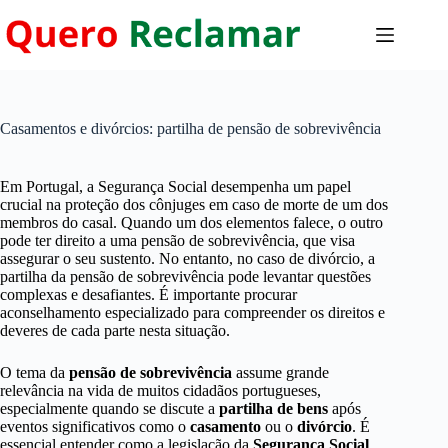
Pular
para
o
conteúdo
Casamentos e divórcios: partilha de pensão de sobrevivência
Em Portugal, a Segurança Social desempenha um papel
crucial na proteção dos cônjuges em caso de morte de um dos
membros do casal. Quando um dos elementos falece, o outro
pode ter direito a uma pensão de sobrevivência, que visa
assegurar o seu sustento. No entanto, no caso de divórcio, a
partilha da pensão de sobrevivência pode levantar questões
complexas e desafiantes. É importante procurar
aconselhamento especializado para compreender os direitos e
deveres de cada parte nesta situação.
O tema da
pensão de sobrevivência
assume grande
relevância na vida de muitos cidadãos portugueses,
especialmente quando se discute a
partilha de bens
após
eventos significativos como o
casamento
ou o
divórcio
. É
essencial entender como a legislação da
Segurança Social