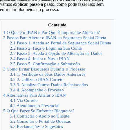
vamos explicar, passo a passo, como pode fazer isso sem
enfrentar bloqueios no processo.
Conteúdo
1
O Que é o IBAN e Por Que É Importante Alterá-lo?
2
Passos Para Alterar o IBAN na Segurança Social Direta
2.1
Passo 1: Aceda ao Portal da Segurança Social Direta
2.2
Passo 2: Faça o Login na Sua Conta
2.3
Passo 3: Aceda à Opção de Alteração de Dados
2.4
Passo 4: Insira o Novo IBAN
2.5
Passo 5: Confirmação e Submissão
3
Como Evitar Bloqueios Durante o Processo
3.1
1. Verifique os Seus Dados Anteriores
3.2
2. Utilize o IBAN Correto
3.3
3. Atualize Outros Dados Relacionados
3.4
4. Acompanhe o Processo
4
Alternativas Para Alterar o IBAN
4.1
Via Correio
4.2
Atendimento Presencial
5
O Que Fazer Se Enfrentar Bloqueios?
5.1
Contactar o Apoio ao Cliente
5.2
Consultar o Portal de Queixas
5.3
Reclamações e Sugestões