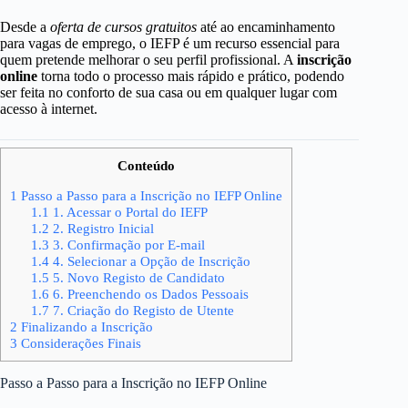
Desde a
oferta de cursos gratuitos
até ao encaminhamento
para vagas de emprego, o IEFP é um recurso essencial para
quem pretende melhorar o seu perfil profissional. A
inscrição
online
torna todo o processo mais rápido e prático, podendo
ser feita no conforto de sua casa ou em qualquer lugar com
acesso à internet.
Conteúdo
1
Passo a Passo para a Inscrição no IEFP Online
1.1
1. Acessar o Portal do IEFP
1.2
2. Registro Inicial
1.3
3. Confirmação por E-mail
1.4
4. Selecionar a Opção de Inscrição
1.5
5. Novo Registo de Candidato
1.6
6. Preenchendo os Dados Pessoais
1.7
7. Criação do Registo de Utente
2
Finalizando a Inscrição
3
Considerações Finais
Passo a Passo para a Inscrição no IEFP Online