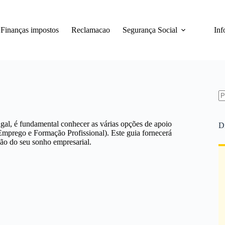
Finanças impostos
Reclamacao
Segurança Social
Inf
S
re
al, é fundamental conhecer as várias opções de apoio
D
 Emprego e Formação Profissional). Este guia fornecerá
ção do seu sonho empresarial.