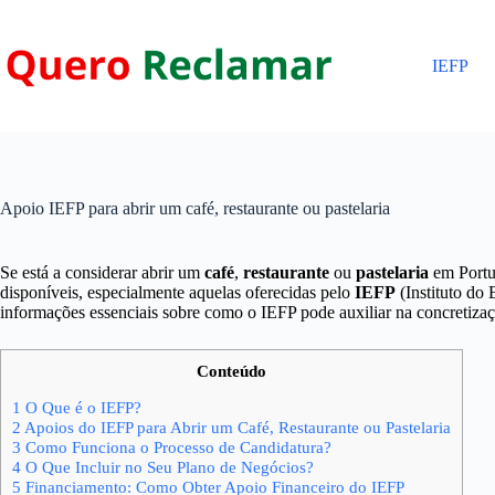
Pular
para
o
IEFP
conteúdo
Apoio IEFP para abrir um café, restaurante ou pastelaria
Se está a considerar abrir um
café
,
restaurante
ou
pastelaria
em Portug
disponíveis, especialmente aquelas oferecidas pelo
IEFP
(Instituto do
informações essenciais sobre como o IEFP pode auxiliar na concretiza
Conteúdo
1
O Que é o IEFP?
2
Apoios do IEFP para Abrir um Café, Restaurante ou Pastelaria
3
Como Funciona o Processo de Candidatura?
4
O Que Incluir no Seu Plano de Negócios?
5
Financiamento: Como Obter Apoio Financeiro do IEFP