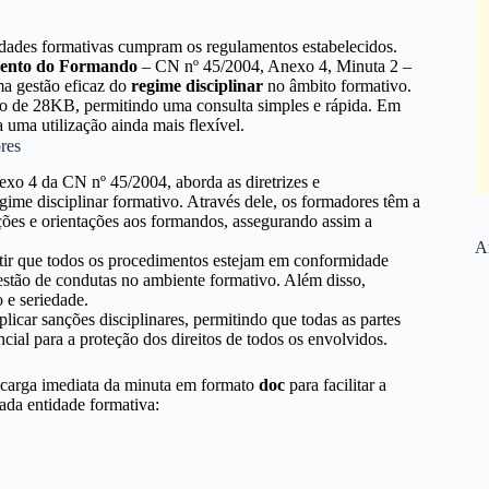
tidades formativas cumpram os regulamentos estabelecidos.
ento do Formando
– CN nº 45/2004, Anexo 4, Minuta 2 –
ma gestão eficaz do
regime disciplinar
no âmbito formativo.
o de 28KB, permitindo uma consulta simples e rápida. Em
 uma utilização ainda mais flexível.
res
exo 4 da CN nº 45/2004, aborda as diretrizes e
ime disciplinar formativo. Através dele, os formadores têm a
ões e orientações aos formandos, assegurando assim a
Ar
tir que todos os procedimentos estejam em conformidade
gestão de condutas no ambiente formativo. Além disso,
 e seriedade.
icar sanções disciplinares, permitindo que todas as partes
ncial para a proteção dos direitos de todos os envolvidos.
escarga imediata da minuta em formato
doc
para facilitar a
ada entidade formativa: