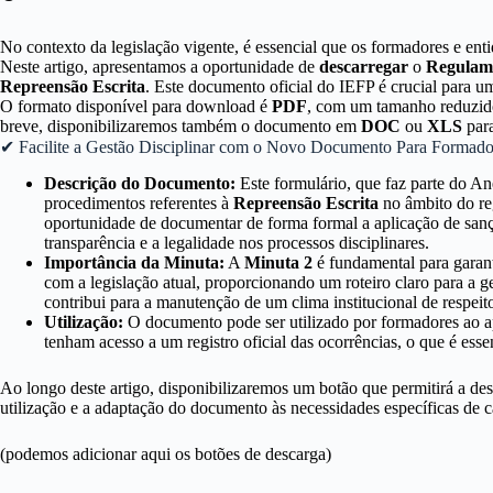
No contexto da legislação vigente, é essencial que os formadores e en
Neste artigo, apresentamos a oportunidade de
descarregar
o
Regulam
Repreensão Escrita
. Este documento oficial do IEFP é crucial para u
O formato disponível para download é
PDF
, com um tamanho reduzid
breve, disponibilizaremos também o documento em
DOC
ou
XLS
para
✔ Facilite a Gestão Disciplinar com o Novo Documento Para Formado
Descrição do Documento:
Este formulário, que faz parte do An
procedimentos referentes à
Repreensão Escrita
no âmbito do reg
oportunidade de documentar de forma formal a aplicação de sanç
transparência e a legalidade nos processos disciplinares.
Importância da Minuta:
A
Minuta 2
é fundamental para garan
com a legislação atual, proporcionando um roteiro claro para a 
contribui para a manutenção de um clima institucional de respeito
Utilização:
O documento pode ser utilizado por formadores ao apl
tenham acesso a um registro oficial das ocorrências, o que é esse
Ao longo deste artigo, disponibilizaremos um botão que permitirá a d
utilização e a adaptação do documento às necessidades específicas de c
(podemos adicionar aqui os botões de descarga)