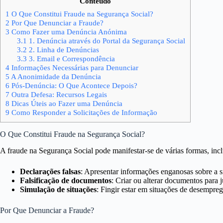
Conteúdo
1
O Que Constitui Fraude na Segurança Social?
2
Por Que Denunciar a Fraude?
3
Como Fazer uma Denúncia Anónima
3.1
1. Denúncia através do Portal da Segurança Social
3.2
2. Linha de Denúncias
3.3
3. Email e Correspondência
4
Informações Necessárias para Denunciar
5
A Anonimidade da Denúncia
6
Pós-Denúncia: O Que Acontece Depois?
7
Outra Defesa: Recursos Legais
8
Dicas Úteis ao Fazer uma Denúncia
9
Como Responder a Solicitações de Informação
O Que Constitui Fraude na Segurança Social?
A fraude na Segurança Social pode manifestar-se de várias formas, inc
Declarações falsas
: Apresentar informações enganosas sobre a si
Falsificação de documentos
: Criar ou alterar documentos para j
Simulação de situações
: Fingir estar em situações de desempreg
Por Que Denunciar a Fraude?