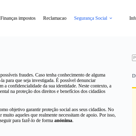
Finanças impostos
Reclamacao
Segurança Social
Inf
S
re
a possíveis fraudes. Caso tenha conhecimento de alguma
D
la para que seja investigada. É possível denunciar
m a confidencialidade da sua identidade. Neste contexto, a
al na proteção dos direitos e benefícios dos cidadãos
mo objetivo garantir proteção social aos seus cidadãos. No
ar muito aqueles que realmente necessitam de apoio. Por isso,
seguir para fazê-lo de forma
anónima
.