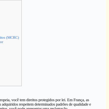
litos (MCRC)
or
peia, você tem direitos protegidos por lei. Em França, as
s adquiridos respeitem determinados padrões de qualidade e
reitos, você pode apresentar uma reclamação.