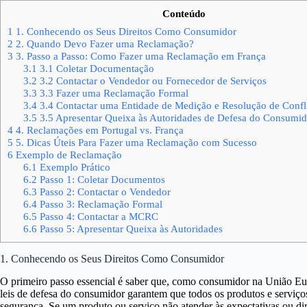
Conteúdo
1
1. Conhecendo os Seus Direitos Como Consumidor
2
2. Quando Devo Fazer uma Reclamação?
3
3. Passo a Passo: Como Fazer uma Reclamação em França
3.1
3.1 Coletar Documentação
3.2
3.2 Contactar o Vendedor ou Fornecedor de Serviços
3.3
3.3 Fazer uma Reclamação Formal
3.4
3.4 Contactar uma Entidade de Medição e Resolução de Conf
3.5
3.5 Apresentar Queixa às Autoridades de Defesa do Consumid
4
4. Reclamações em Portugal vs. França
5
5. Dicas Úteis Para Fazer uma Reclamação com Sucesso
6
Exemplo de Reclamação
6.1
Exemplo Prático
6.2
Passo 1: Coletar Documentos
6.3
Passo 2: Contactar o Vendedor
6.4
Passo 3: Reclamação Formal
6.5
Passo 4: Contactar a MCRC
6.6
Passo 5: Apresentar Queixa às Autoridades
1. Conhecendo os Seus Direitos Como Consumidor
O primeiro passo essencial é saber que, como consumidor na União Euro
leis de defesa do consumidor garantem que todos os produtos e serviço
segurança. Se um produto ou serviço não atender às expectativas ou di