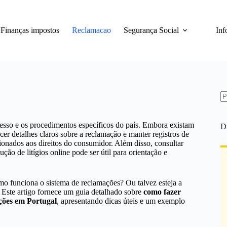
Finanças impostos
Reclamacao
Segurança Social
Inf
S
re
sso e os procedimentos específicos do país. Embora existam
D
er detalhes claros sobre a reclamação e manter registros de
cionados aos direitos do consumidor. Além disso, consultar
ção de litígios online pode ser útil para orientação e
mo funciona o sistema de reclamações? Ou talvez esteja a
Este artigo fornece um guia detalhado sobre
como fazer
ções em Portugal
, apresentando dicas úteis e um exemplo