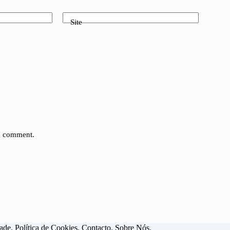
Site
 I comment.
dade
.
Política de Cookies
.
Contacto
.
Sobre Nós
.