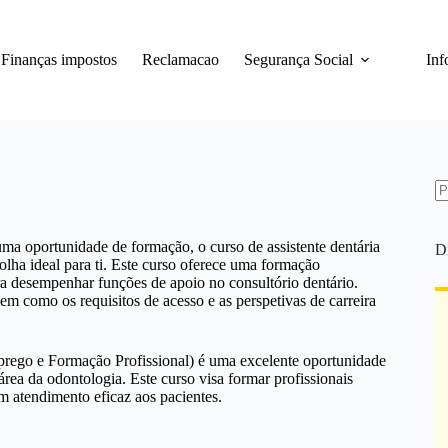
Finanças impostos
Reclamacao
Segurança Social
Inf
S
re
 uma oportunidade de formação, o curso de assistente dentária
D
lha ideal para ti. Este curso oferece uma formação
ara desempenhar funções de apoio no consultório dentário.
em como os requisitos de acesso e as perspetivas de carreira
prego e Formação Profissional) é uma excelente oportunidade
rea da odontologia. Este curso visa formar profissionais
um atendimento eficaz aos pacientes.