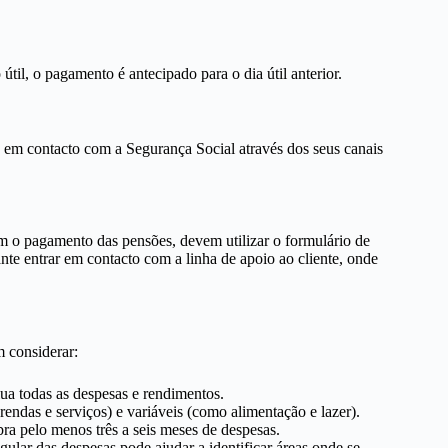
til, o pagamento é antecipado para o dia útil anterior.
e em contacto com a Segurança Social através dos seus canais
m o pagamento das pensões, devem utilizar o formulário de
te entrar em contacto com a linha de apoio ao cliente, onde
m considerar:
ua todas as despesas e rendimentos.
rendas e serviços) e variáveis (como alimentação e lazer).
a pelo menos três a seis meses de despesas.
lar das despesas pode ajudar a identificar áreas onde se