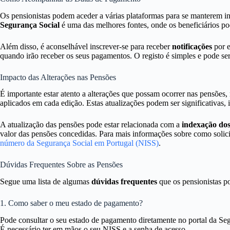
Os pensionistas podem aceder a várias plataformas para se manterem 
Segurança Social
é uma das melhores fontes, onde os beneficiários po
Além disso, é aconselhável inscrever-se para receber
notificações
por e
quando irão receber os seus pagamentos. O registo é simples e pode ser 
Impacto das Alterações nas Pensões
É importante estar atento a alterações que possam ocorrer nas pensõe
aplicados em cada edição. Estas atualizações podem ser significativas
A atualização das pensões pode estar relacionada com a
indexação do
valor das pensões concedidas. Para mais informações sobre como solici
número da Segurança Social em Portugal (NISS)
.
Dúvidas Frequentes Sobre as Pensões
Segue uma lista de algumas
dúvidas frequentes
que os pensionistas p
1. Como saber o meu estado de pagamento?
Pode consultar o seu estado de pagamento diretamente no portal da Segu
É necessário ter em mãos o seu NISS e a senha de acesso.