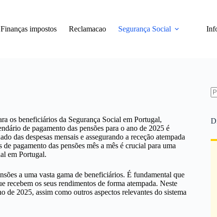
Finanças impostos
Reclamacao
Segurança Social
Inf
S
re
ra os beneficiários da Segurança Social em Portugal,
D
alendário de pagamento das pensões para o ano de 2025 é
uado das despesas mensais e assegurando a receção atempada
as de pagamento das pensões mês a mês é crucial para uma
ial em Portugal.
nsões a uma vasta gama de beneficiários. É fundamental que
que recebem os seus rendimentos de forma atempada. Neste
no de 2025, assim como outros aspectos relevantes do sistema