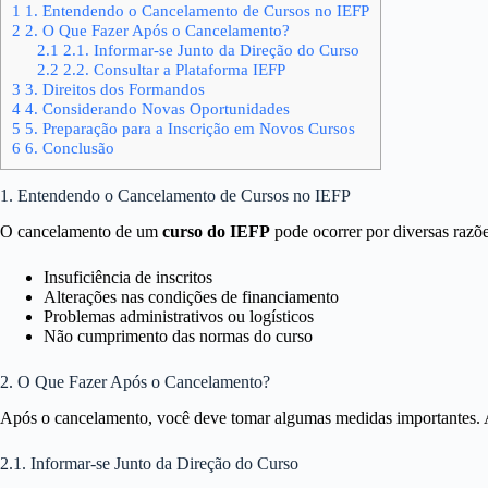
1
1. Entendendo o Cancelamento de Cursos no IEFP
2
2. O Que Fazer Após o Cancelamento?
2.1
2.1. Informar-se Junto da Direção do Curso
2.2
2.2. Consultar a Plataforma IEFP
3
3. Direitos dos Formandos
4
4. Considerando Novas Oportunidades
5
5. Preparação para a Inscrição em Novos Cursos
6
6. Conclusão
1. Entendendo o Cancelamento de Cursos no IEFP
O cancelamento de um
curso do IEFP
pode ocorrer por diversas razõe
Insuficiência de inscritos
Alterações nas condições de financiamento
Problemas administrativos ou logísticos
Não cumprimento das normas do curso
2. O Que Fazer Após o Cancelamento?
Após o cancelamento, você deve tomar algumas medidas importantes. A
2.1. Informar-se Junto da Direção do Curso