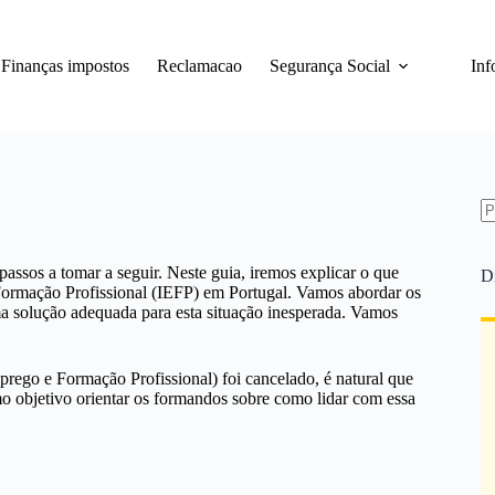
Finanças impostos
Reclamacao
Segurança Social
Inf
S
re
passos a tomar a seguir. Neste guia, iremos explicar o que
D
Formação Profissional (IEFP) em Portugal. Vamos abordar os
uma solução adequada para esta situação inesperada. Vamos
prego e Formação Profissional) foi cancelado, é natural que
mo objetivo orientar os formandos sobre como lidar com essa