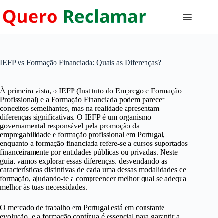
Pular
para
o
conteúdo
IEFP vs Formação Financiada: Quais as Diferenças?
À primeira vista, o IEFP (Instituto do Emprego e Formação
Profissional) e a Formação Financiada podem parecer
conceitos semelhantes, mas na realidade apresentam
diferenças significativas. O IEFP é um organismo
governamental responsável pela promoção da
empregabilidade e formação profissional em Portugal,
enquanto a formação financiada refere-se a cursos suportados
financeiramente por entidades públicas ou privadas. Neste
guia, vamos explorar essas diferenças, desvendando as
características distintivas de cada uma dessas modalidades de
formação, ajudando-te a compreender melhor qual se adequa
melhor às tuas necessidades.
O mercado de trabalho em Portugal está em constante
evolução, e a formação contínua é essencial para garantir a