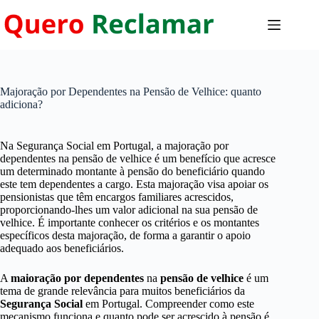
Pular
para
o
conteúdo
Majoração por Dependentes na Pensão de Velhice: quanto
adiciona?
Na Segurança Social em Portugal, a majoração por
dependentes na pensão de velhice é um benefício que acresce
um determinado montante à pensão do beneficiário quando
este tem dependentes a cargo. Esta majoração visa apoiar os
pensionistas que têm encargos familiares acrescidos,
proporcionando-lhes um valor adicional na sua pensão de
velhice. É importante conhecer os critérios e os montantes
específicos desta majoração, de forma a garantir o apoio
adequado aos beneficiários.
A
maioração por dependentes
na
pensão de velhice
é um
tema de grande relevância para muitos beneficiários da
Segurança Social
em Portugal. Compreender como este
mecanismo funciona e quanto pode ser acrescido à pensão é