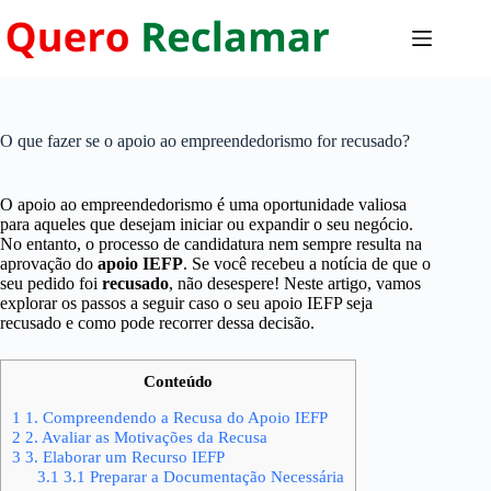
Pular
para
o
conteúdo
O que fazer se o apoio ao empreendedorismo for recusado?
O apoio ao empreendedorismo é uma oportunidade valiosa
para aqueles que desejam iniciar ou expandir o seu negócio.
No entanto, o processo de candidatura nem sempre resulta na
aprovação do
apoio IEFP
. Se você recebeu a notícia de que o
seu pedido foi
recusado
, não desespere! Neste artigo, vamos
explorar os passos a seguir caso o seu apoio IEFP seja
recusado e como pode recorrer dessa decisão.
Conteúdo
1
1. Compreendendo a Recusa do Apoio IEFP
2
2. Avaliar as Motivações da Recusa
3
3. Elaborar um Recurso IEFP
3.1
3.1 Preparar a Documentação Necessária