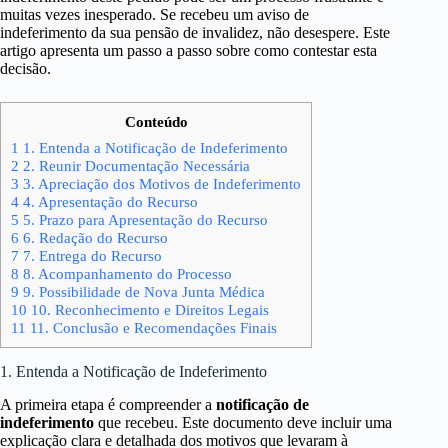
muitas vezes inesperado. Se recebeu um aviso de
indeferimento da sua pensão de invalidez, não desespere. Este
artigo apresenta um passo a passo sobre como contestar esta
decisão.
Conteúdo
1
1. Entenda a Notificação de Indeferimento
2
2. Reunir Documentação Necessária
3
3. Apreciação dos Motivos de Indeferimento
4
4. Apresentação do Recurso
5
5. Prazo para Apresentação do Recurso
6
6. Redação do Recurso
7
7. Entrega do Recurso
8
8. Acompanhamento do Processo
9
9. Possibilidade de Nova Junta Médica
10
10. Reconhecimento e Direitos Legais
11
11. Conclusão e Recomendações Finais
1. Entenda a Notificação de Indeferimento
A primeira etapa é compreender a
notificação de
indeferimento
que recebeu. Este documento deve incluir uma
explicação clara e detalhada dos motivos que levaram à