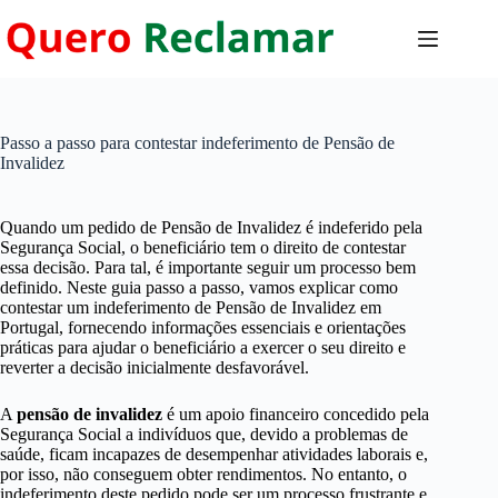
Pular
para
o
conteúdo
Passo a passo para contestar indeferimento de Pensão de
Invalidez
Quando um pedido de Pensão de Invalidez é indeferido pela
Segurança Social, o beneficiário tem o direito de contestar
essa decisão. Para tal, é importante seguir um processo bem
definido. Neste guia passo a passo, vamos explicar como
contestar um indeferimento de Pensão de Invalidez em
Portugal, fornecendo informações essenciais e orientações
práticas para ajudar o beneficiário a exercer o seu direito e
reverter a decisão inicialmente desfavorável.
A
pensão de invalidez
é um apoio financeiro concedido pela
Segurança Social a indivíduos que, devido a problemas de
saúde, ficam incapazes de desempenhar atividades laborais e,
por isso, não conseguem obter rendimentos. No entanto, o
indeferimento deste pedido pode ser um processo frustrante e