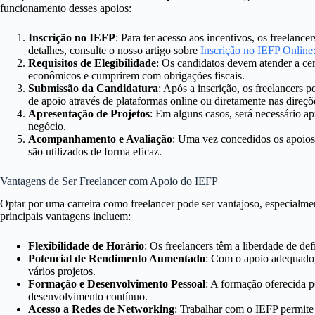
funcionamento desses apoios:
Inscrição no IEFP
: Para ter acesso aos incentivos, os freelanc
detalhes, consulte o nosso artigo sobre
Inscrição no IEFP Online
Requisitos de Elegibilidade
: Os candidatos devem atender a cer
econômicos e cumprirem com obrigações fiscais.
Submissão da Candidatura
: Após a inscrição, os freelancers 
de apoio através de plataformas online ou diretamente nas direçõ
Apresentação de Projetos
: Em alguns casos, será necessário ap
negócio.
Acompanhamento e Avaliação
: Uma vez concedidos os apoios
são utilizados de forma eficaz.
Vantagens de Ser Freelancer com Apoio do IEFP
Optar por uma carreira como freelancer pode ser vantajoso, especialm
principais vantagens incluem:
Flexibilidade de Horário
: Os freelancers têm a liberdade de def
Potencial de Rendimento Aumentado
: Com o apoio adequado,
vários projetos.
Formação e Desenvolvimento Pessoal
: A formação oferecida p
desenvolvimento contínuo.
Acesso a Redes de Networking
: Trabalhar com o IEFP permite