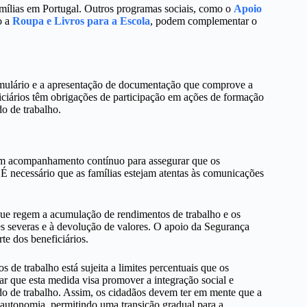
amílias em Portugal. Outros programas sociais, como o
Apoio
o a
Roupa e Livros para a Escola
, podem complementar o
mulário e a apresentação de documentação que comprove a
ficiários têm obrigações de participação em ações de formação
do de trabalho.
um acompanhamento contínuo para assegurar que os
É necessário que as famílias estejam atentas às comunicações
que regem a acumulação de rendimentos de trabalho e os
es severas e à devolução de valores. O apoio da Segurança
te dos beneficiários.
e trabalho está sujeita a limites percentuais que os
ar que esta medida visa promover a integração social e
ado de trabalho. Assim, os cidadãos devem ter em mente que a
 autonomia, permitindo uma transição gradual para a