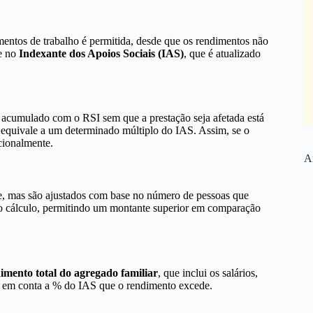
entos de trabalho é permitida, desde que os rendimentos não
se no
Indexante dos Apoios Sociais (IAS)
, que é atualizado
acumulado com o RSI sem que a prestação seja afetada está
e equivale a um determinado múltiplo do IAS. Assim, se o
rcionalmente.
Ar
te, mas são ajustados com base no número de pessoas que
no cálculo, permitindo um montante superior em comparação
imento total do agregado familiar
, que inclui os salários,
do em conta a % do IAS que o rendimento excede.