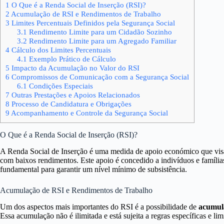
1
O Que é a Renda Social de Inserção (RSI)?
2
Acumulação de RSI e Rendimentos de Trabalho
3
Limites Percentuais Definidos pela Segurança Social
3.1
Rendimento Limite para um Cidadão Sozinho
3.2
Rendimento Limite para um Agregado Familiar
4
Cálculo dos Limites Percentuais
4.1
Exemplo Prático de Cálculo
5
Impacto da Acumulação no Valor do RSI
6
Compromissos de Comunicação com a Segurança Social
6.1
Condições Especiais
7
Outras Prestações e Apoios Relacionados
8
Processo de Candidatura e Obrigações
9
Acompanhamento e Controle da Segurança Social
O Que é a Renda Social de Inserção (RSI)?
A Renda Social de Inserção é uma medida de apoio económico que visa p
com baixos rendimentos. Este apoio é concedido a indivíduos e família
fundamental para garantir um nível mínimo de subsistência.
Acumulação de RSI e Rendimentos de Trabalho
Um dos aspectos mais importantes do RSI é a possibilidade de
acumul
Essa acumulação não é ilimitada e está sujeita a regras específicas e li