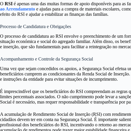
O
RSI
é apenas uma das muitas formas de apoio disponíveis para as f
ao Arrendamento
e ajudas para a compra de materiais escolares, com
efeito do RSI e ajudar a estabilizar as finanças das famílias.
Processo de Candidatura e Obrigações
O processo de candidatura ao RSI envolve o preenchimento de um for
situação económica e social do agregado familiar. Além disso, os bene
e inserção, que são fundamentais para facilitar a reintegração no merca
Acompanhamento e Controle da Segurança Social
Uma vez que sejam concedidos os apoios, a Segurança Social efetua 
beneficiários cumprem as condicionantes da Renda Social de Inserção. 
e instruções da entidade para evitar situações de incumprimento.
É imprescindível que os beneficiários do RSI compreendam as regras 
limites percentuais associados. O não cumprimento pode levar a sançõ
Social é necessário, mas requer responsabilidade e transparência por par
A acumulação de Rendimento Social de Inserção (RSI) com rendimentos d
cidadãos devem ter em conta na Segurança Social. É importante salient
profissional dos beneficiários do RSI, incentivando o retorno ao merc
acumulação de rendimentos pode trazer maior estabilidade financeira e