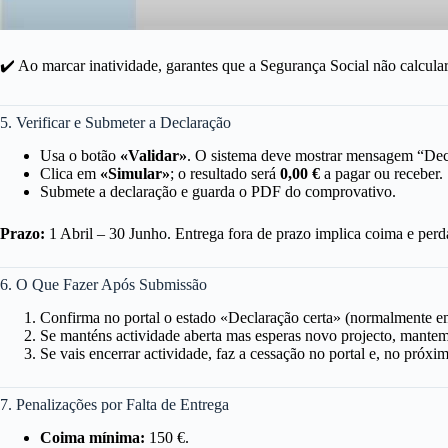
✔️ Ao marcar inatividade, garantes que a Segurança Social não calcula
5. Verificar e Submeter a Declaração
Usa o botão
«Validar»
. O sistema deve mostrar mensagem “Dec
Clica em
«Simular»
; o resultado será
0,00 €
a pagar ou receber.
Submete a declaração e guarda o PDF do comprovativo.
Prazo:
1 Abril – 30 Junho. Entrega fora de prazo implica coima e perd
6. O Que Fazer Após Submissão
Confirma no portal o estado «Declaração certa» (normalmente e
Se manténs actividade aberta mas esperas novo projecto, mante
Se vais encerrar actividade, faz a cessação no portal e, no próx
7. Penalizações por Falta de Entrega
Coima mínima:
150 €.