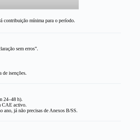
rá contribuição mínima para o período.
laração sem erros”.
a de isenções.
m 24–48 h).
m CAE activo.
imo ano, já não precisas de Anexos B/SS.