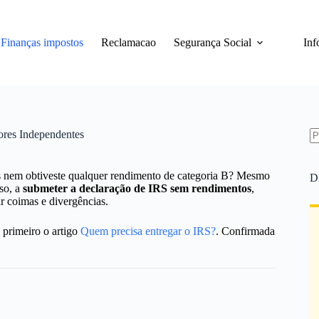
Finanças impostos
Reclamacao
Segurança Social
Inf
ores Independentes
S
re
os nem obtiveste qualquer rendimento de categoria B? Mesmo
D
sso, a
submeter a declaração de IRS sem rendimentos
,
ar coimas e divergências.
a primeiro o artigo
Quem precisa entregar o IRS?
. Confirmada