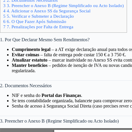
2
2. Documentos Necessários
3
3. Preencher o Anexo B (Regime Simplificado ou Acto Isolado)
4
4. Adicionar o Anexo SS da Segurança Social
5
5. Verificar e Submeter a Declaração
6
6. O Que Fazer Após Submissão
7
7. Penalizações por Falta de Entrega
1. Por Que Declarar Mesmo Sem Rendimentos?
Cumprimento legal
– a AT exige declaração anual para todos o
Evitar coimas
– falta de entrega pode custar 150 € a 3 750 €.
Atualizar estatuto
– marcar inatividade no Anexo SS evita contr
Manter benefícios
– pedidos de isenção de IVA ou novas candida
regularizada.
2. Documentos Necessários
NIF e senha do
Portal das Finanças
.
Se tens contabilidade organizada, balancete para comprovar zer
Senha de acesso à Segurança Social Direta (caso precises rever c
3. Preencher o Anexo B (Regime Simplificado ou Acto Isolado)