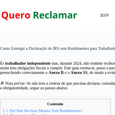
Pular
para
o
IEFP
conteúdo
Como Entregar a Declaração de IRS sem Rendimentos para Trabalhad
És
trabalhador independente
mas, durante 2024, não emitiste recib
assim tens obrigações fiscais a cumprir. Este guia ensina-te, passo a pa
preenchendo correctamente o
Anexo B
e o
Anexo SS
, de modo a evit
🔎
Nota prévia:
Se não tens a certeza de que precisas declarar, consult
a obrigatoriedade, segue os passos abaixo.
Conteúdo
1
1. Por Que Declarar Mesmo Sem Rendimentos?