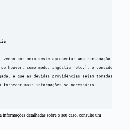
ia

, venho por meio deste apresentar uma reclamação contra 
 se houver, como medo, angústia, etc.], e considero que o
gada, e que as devidas providências sejam tomadas em rela
 fornecer mais informações se necessário.

ara informações detalhadas sobre o seu caso, consulte um