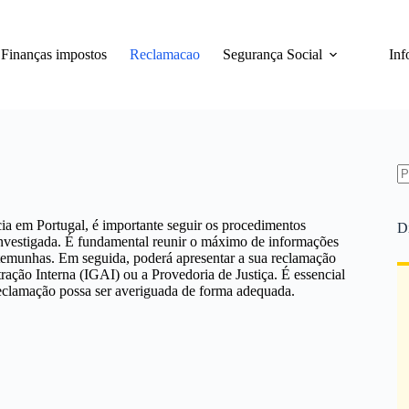
Finanças impostos
Reclamacao
Segurança Social
Inf
S
re
ia em Portugal, é importante seguir os procedimentos
D
 investigada. É fundamental reunir o máximo de informações
testemunhas. Em seguida, poderá apresentar a sua reclamação
ação Interna (IGAI) ou a Provedoria de Justiça. É essencial
 reclamação possa ser averiguada de forma adequada.