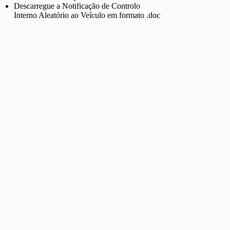
Descarregue a Notificação de Controlo
Interno Aleatório ao Veículo em formato .doc
o agente da polícia [Nome do Agente ou Número de Identif
 comportamento do agente foi totalmente inaceitável.

ção à conduta do referido agente.
