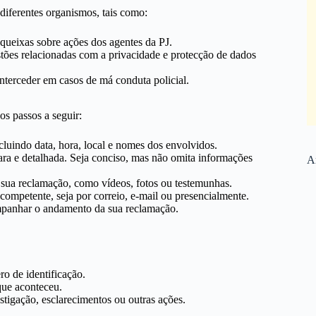
diferentes organismos, tais como:
 queixas sobre ações dos agentes da PJ.
stões relacionadas com a privacidade e protecção de dados
terceder em casos de má conduta policial.
os passos a seguir:
cluindo data, hora, local e nomes dos envolvidos.
ara e detalhada. Seja conciso, mas não omita informações
Ar
sua reclamação, como vídeos, fotos ou testemunhas.
ompetente, seja por correio, e-mail ou presencialmente.
mpanhar o andamento da sua reclamação.
o de identificação.
que aconteceu.
stigação, esclarecimentos ou outras ações.