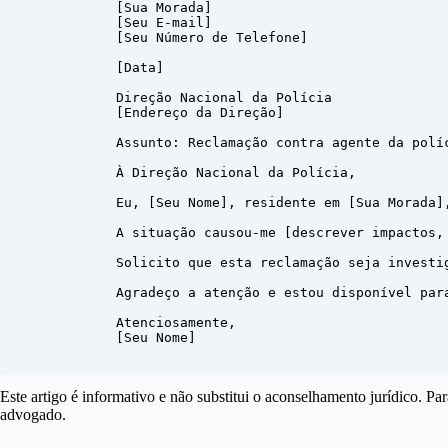
            [Sua Morada]

            [Seu E-mail]

            [Seu Número de Telefone]

            [Data]

            Direção Nacional da Polícia

            [Endereço da Direção]

            Assunto: Reclamação contra agente da políc
            À Direção Nacional da Polícia,

            Eu, [Seu Nome], residente em [Sua Morada]
            A situação causou-me [descrever impactos,
            Solicito que esta reclamação seja investi
            Agradeço a atenção e estou disponível para
            Atenciosamente,

            [Seu Nome]

Este artigo é informativo e não substitui o aconselhamento jurídico. P
advogado.