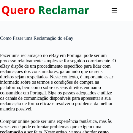
Pular
para
o
conteúdo
Como Fazer uma Reclamação do eBay
Fazer uma reclamação no eBay em Portugal pode ser um
processo relativamente simples se for seguido corretamente. O
eBay dispõe de um procedimento específico para lidar com
reclamações dos consumidores, garantindo que os seus
direitos sejam respeitados. Neste contexto, é importante estar
informado sobre os termos e condições de compra na
plataforma, bem como sobre os seus direitos enquanto
consumidor em Portugal. Siga os passos adequados e utilize
os canais de comunicação disponíveis para apresentar a sua
reclamação de forma eficaz e resolver o problema da melhor
maneira possível.
Comprar online pode ser uma experiência fantástica, mas às
vezes você pode enfrentar problemas que exigem uma
reclamação
a ser feita. Neste artigo, vamos abordar
como