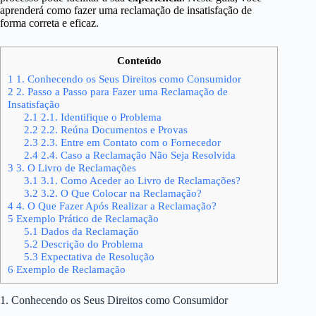
aprenderá como fazer uma reclamação de insatisfação de
forma correta e eficaz.
Conteúdo
1
1. Conhecendo os Seus Direitos como Consumidor
2
2. Passo a Passo para Fazer uma Reclamação de
Insatisfação
2.1
2.1. Identifique o Problema
2.2
2.2. Reúna Documentos e Provas
2.3
2.3. Entre em Contato com o Fornecedor
2.4
2.4. Caso a Reclamação Não Seja Resolvida
3
3. O Livro de Reclamações
3.1
3.1. Como Aceder ao Livro de Reclamações?
3.2
3.2. O Que Colocar na Reclamação?
4
4. O Que Fazer Após Realizar a Reclamação?
5
Exemplo Prático de Reclamação
5.1
Dados da Reclamação
5.2
Descrição do Problema
5.3
Expectativa de Resolução
6
Exemplo de Reclamação
1. Conhecendo os Seus Direitos como Consumidor