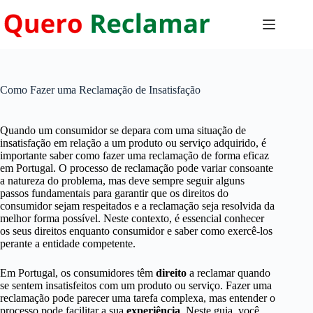
Pular
para
o
conteúdo
Como Fazer uma Reclamação de Insatisfação
Quando um consumidor se depara com uma situação de
insatisfação em relação a um produto ou serviço adquirido, é
importante saber como fazer uma reclamação de forma eficaz
em Portugal. O processo de reclamação pode variar consoante
a natureza do problema, mas deve sempre seguir alguns
passos fundamentais para garantir que os direitos do
consumidor sejam respeitados e a reclamação seja resolvida da
melhor forma possível. Neste contexto, é essencial conhecer
os seus direitos enquanto consumidor e saber como exercê-los
perante a entidade competente.
Em Portugal, os consumidores têm
direito
a reclamar quando
se sentem insatisfeitos com um produto ou serviço. Fazer uma
reclamação pode parecer uma tarefa complexa, mas entender o
processo pode facilitar a sua
experiência
. Neste guia, você