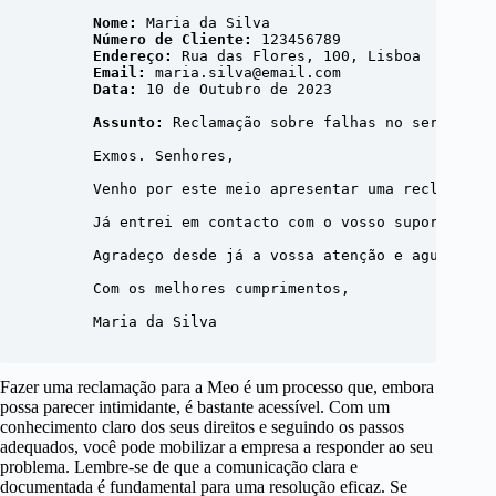
Nome:
 Maria da Silva

Número de Cliente:
 123456789

Endereço:
 Rua das Flores, 100, Lisboa

Email:
 maria.silva@email.com

Data:
 10 de Outubro de 2023

Assunto:
 Reclamação sobre falhas no serviço de
        Exmos. Senhores,

        Venho por este meio apresentar uma reclamação
        Já entrei em contacto com o vosso suporte téc
        Agradeço desde já a vossa atenção e aguardo um
        Com os melhores cumprimentos,

        Maria da Silva

Fazer uma reclamação para a Meo é um processo que, embora
possa parecer intimidante, é bastante acessível. Com um
conhecimento claro dos seus direitos e seguindo os passos
adequados, você pode mobilizar a empresa a responder ao seu
problema. Lembre-se de que a comunicação clara e
documentada é fundamental para uma resolução eficaz. Se