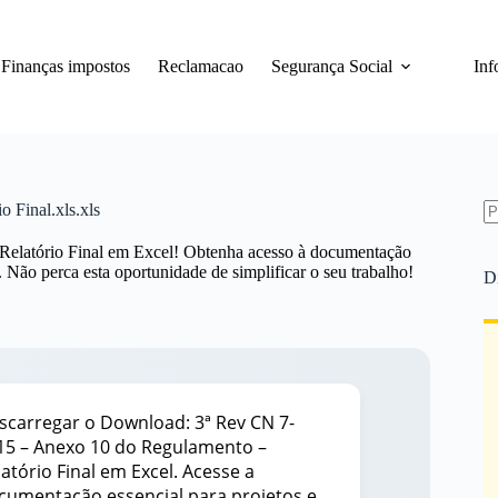
Finanças impostos
Reclamacao
Segurança Social
Inf
 Final.xls.xls
S
Relatório Final em Excel! Obtenha acesso à documentação
re
. Não perca esta oportunidade de simplificar o seu trabalho!
D
scarregar o Download: 3ª Rev CN 7-
15 – Anexo 10 do Regulamento –
latório Final em Excel. Acesse a
cumentação essencial para projetos e