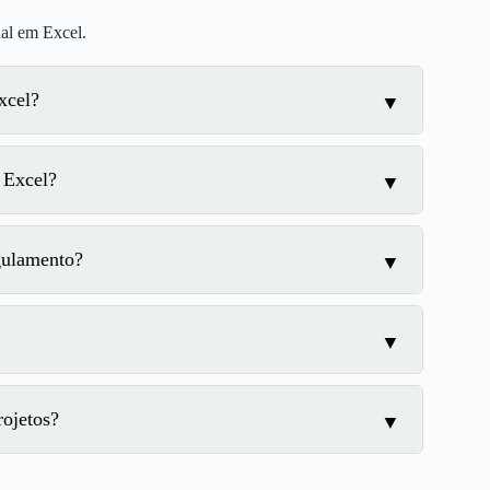
nal em Excel.
xcel?
 Excel?
gulamento?
ojetos?