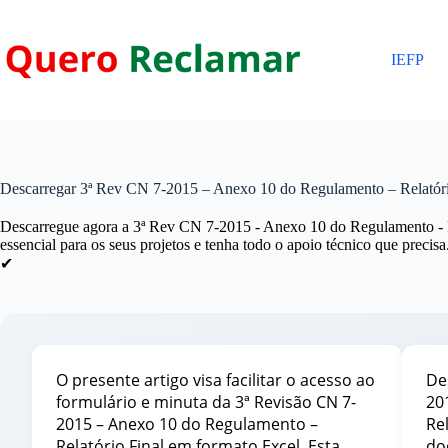
Pular
para
o
IEFP
conteúdo
Descarregar 3ª Rev CN 7-2015 – Anexo 10 do Regulamento – Relatório
Descarregue agora a 3ª Rev CN 7-2015 - Anexo 10 do Regulamento - 
essencial para os seus projetos e tenha todo o apoio técnico que precisa
✔
O presente artigo visa facilitar o acesso ao
De
formulário e minuta da 3ª Revisão CN 7-
20
2015 – Anexo 10 do Regulamento –
Re
Relatório Final em formato Excel. Esta
do