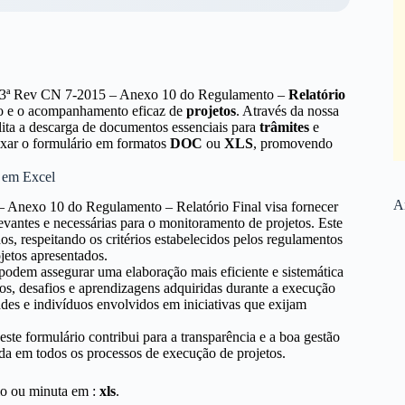
3ª Rev CN 7-2015 – Anexo 10 do Regulamento –
Relatório
ão e o acompanhamento eficaz de
projetos
. Através da nossa
cilita a descarga de documentos essenciais para
trâmites
e
ixar o formulário em formatos
DOC
ou
XLS
, promovendo
l em Excel
Ar
 Anexo 10 do Regulamento – Relatório Final visa fornecer
evantes e necessárias para o monitoramento de projetos. Este
os, respeitando os critérios estabelecidos pelos regulamentos
jetos apresentados.
s podem assegurar uma elaboração mais eficiente e sistemática
dos, desafios e aprendizagens adquiridas durante a execução
ades e indivíduos envolvidos em iniciativas que exijam
e formulário contribui para a transparência e a boa gestão
da em todos os processos de execução de projetos.
io ou minuta em :
xls
.