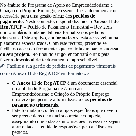
No âmbito do Programa de Apoio ao Empreendedorismo e
Criação do Próprio Emprego, é essencial ter a documentação
necessária para uma gestão eficaz dos
pedidos de
pagamento
. Neste contexto, disponibilizamos o
Anexo 11 do
Reg ATCP
– Pedido de Pagamento Trimestral – Rev 2.xls,
um formulário fundamental para formalizar os pedidos
trimestrais. Este arquivo, em
formato xls
, está acessível numa
plataforma especializada. Com este recurso, pretende-se
facilitar o acesso a ferramentas que contribuam para o
sucesso
do seu projeto
. No final do artigo, encontrará o link para
fazer o
download
deste documento imprescindível.
✍ Facilite a sua gestão de pedidos de pagamento trimestrais
com o Anexo 11 do Reg ATCP em formato xls.
O
Anexo 11 do Reg ATCP
é um documento essencial
no âmbito do Programa de Apoio ao
Empreendedorismo e Criação do Próprio Emprego,
uma vez que permite a formalização dos
pedidos de
pagamento trimestrais
.
Este formulário contém campos específicos que devem
ser preenchidos de maneira correta e completa,
assegurando que todas as informações necessárias sejam
apresentadas à entidade responsável pela análise dos
pedidos.