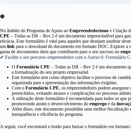
🟠
No âmbito do Programa de Apoio ao
Empreendedorismo
e Criação 
CPE
– Todas as DR – Rev 2 é um documento imprescindível para garant
eficácia. Este formulário é vital para aqueles que desejam usufruir dest
um
link
para o download do documento em formato DOC. Explore a nos
gama de documentos úteis que contribuem para o seu sucesso no
empr
✔ Facilite o seu percurso empreendedor com o Anexo 6: Formulário CP
O
Formulário CPE
– Todas as DR – Rev 2 é um documento que 
a formalização do seu projeto empresarial.
Este formulário tem como objetivo facilitar o processo de candi
organizada para a apresentação das informações exigidas.
Com o
Formulário CPE
, os empreendedores podem assegurar q
preenchidos, evitando atrasos e complicações no processo admini
A utilização deste formulário é recomendada para todos os que p
promovendo assim o desenvolvimento do
emprego
e da
inovaç
Além disso, este documento possibilita uma melhor fiscalização
transparência e eficiência do programa.
A seguir, você encontrará o botão para baixar o formulário em formato