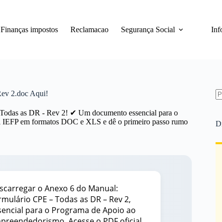
Finanças impostos
Reclamacao
Segurança Social
Inf
ev 2.doc Aqui!
S
re
 Todas as DR - Rev 2! ✔ Um documento essencial para o
l IEFP em formatos DOC e XLS e dê o primeiro passo rumo
D
scarregar o Anexo 6 do Manual:
rmulário CPE – Todas as DR – Rev 2,
sencial para o Programa de Apoio ao
preendedorismo. Acesse o PDF oficial