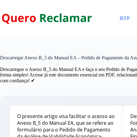
Pular
para
o
IEFP
conteúdo
Descarregar Anexo B_5 do Manual EA – Pedido de Pagamento da Anál
Descarregue o Anexo B_5 do Manual EA e faça o seu Pedido de Pagam
forma simples! Acesse já este documento essencial em PDF, relacion
com confiança! ✔
O presente artigo visa facilitar o acesso ao
De
Anexo B_5 do Manual EA, que se refere ao
Fo
formulário para o Pedido de Pagamento
An
da Análise de Viabilidade Económica-
Fi