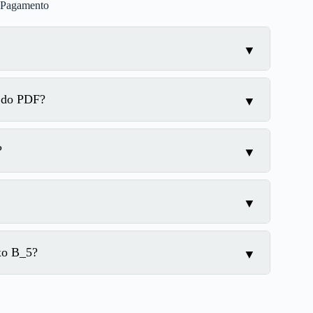
e Pagamento
m do PDF?
?
xo B_5?