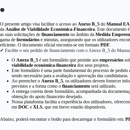
🟠
O presente artigo visa facilitar o acesso ao
Anexo B_5
do
Manual EA
da
Análise de Viabilidade Económica-Financeira
. Este documento é
as suas solicitações de
financiamento
no âmbito da
Medida Empreen
gama de
formulários
e minutas, assegurando que os utilizadores encon
eficiente. O documento oficial encontra-se em formato
PDF
.
✔ Facilite o seu pedido de financiamento com o Anexo B_5 do Manua
O
Anexo B_5
é um formulário que permite aos
empresários
sol
viabilidade económica-financeira
dos seus projetos.
Este formulário é uma parte fundamental do processo de pedido
sendo necessário para a avaliação e aprovação das candidaturas.
Ao preencher o
Anexo B_5
, os utilizadores devem fornecer inf
previstos e a forma como o
financiamento
será utilizado.
A entrega correta deste formulário, acompanhada da documentação
obtenção do apoio financeiro desejado.
Nossa plataforma facilita a experiência dos utilizadores, ofere
em
DOC
e
XLS
, que em breve estarão disponíveis.
Abaixo, poderá encontrar o botão para descarregar o formulário em:
P