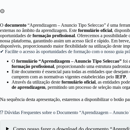
🟡
O
documento
“Aprendizagem – Anuncio Tipo Seleccao” é uma ferrame
externas no âmbito da aprendizagem. Este
formulário oficial
, disponib
oportunidades de
formação profissional
. Oferecemos a possibilidade
nossa plataforma, garantindo assim um acesso fácil e rápido. Em brev
disponíveis, proporcionando maior flexibilidade na utilização deste im
✔ Facilite o acesso às oportunidades de formação com o nosso guia prá
O
formulário “Aprendizagem – Anuncio Tipo Seleccao”
foi 
formação profissional
, proporcionando uma estrutura padronizad
Este documento é essencial para todas as entidades que desejam 
cumprem com as normativas vigentes estabelecidas pelo
IEFP
.
Através da utilização deste
formulário oficial
, as entidades pod
de aprendizagem
, permitindo um processo de seleção mais orga
Na sequência desta apresentação, estaremos a disponibilizar o botão 
⁉ Dúvidas Frequentes sobre o Documento “Aprendizagem – Anuncio 
Como posso fazer o download do documento “Aprendi