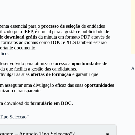
nta essencial para o
processo de seleção
de entidades
ilizado pelo IEFP, é crucial para a gestão e publicidade de
 de
download grátis
da minuta em formato PDF através da
e, formatos adicionais como
DOC
e
XLS
também estarão
portante documento.
tico.
desenvolvido para otimizar o acesso a
oportunidades de
Ar
a que facilita a gestão das candidaturas.
divulgar as suas
ofertas de formação
e garantir que
em assegurar uma divulgação eficaz das suas
oportunidades
nizado e transparente.
para download do
formulário em DOC
.
Tipo Seleccao”
zagem – Anuncio Tipo Seleccao”?