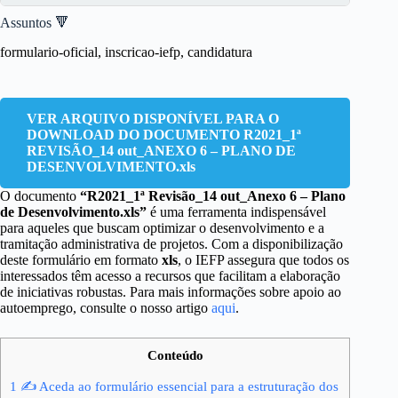
Assuntos 🔻
formulario-oficial, inscricao-iefp, candidatura
VER ARQUIVO DISPONÍVEL PARA O
DOWNLOAD DO DOCUMENTO R2021_1ª
REVISÃO_14 out_ANEXO 6 – PLANO DE
DESENVOLVIMENTO.xls
O documento
“R2021_1ª Revisão_14 out_Anexo 6 – Plano
de Desenvolvimento.xls”
é uma ferramenta indispensável
para aqueles que buscam optimizar o desenvolvimento e a
tramitação administrativa de projetos. Com a disponibilização
deste formulário em formato
xls
, o IEFP assegura que todos os
interessados têm acesso a recursos que facilitam a elaboração
de iniciativas robustas. Para mais informações sobre apoio ao
autoemprego, consulte o nosso artigo
aqui
.
Conteúdo
1
✍ Aceda ao formulário essencial para a estruturação dos