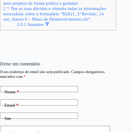
seus projetos de forma prática e gratuita!
2
❔ Tire as suas dúvidas e obtenha todas as informações
necessárias sobre o formulário “R2021_1ª Revisão_14
out_Anexo 6 – Plano de Desenvolvimento.xls”.
2.0.1
Assuntos 🔻
Deixe um comentário
O seu endereço de email não será publicado.
Campos obrigatórios
marcados com
*
Nome
*
Email
*
Site