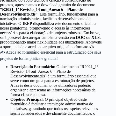
No âmbito do apoio técnico à criação e consolidação de
projetos, apresentamos o download gratuito do documento
“R2021_1ª Revisão_14 out_Anexo 6 – Plano de
Desenvolvimento.xls”
. Este formulário, fundamental para a
tramitação administrativa, facilita o desenvolvimento de
iniciativas. O
IEFP
disponibiliza este documento oficial na
nossa plataforma, promovendo o acesso às informações
necessárias para a elaboração de projetos robustos. Em breve,
será possível descarregar também a versão em
DOC
ou
XLS
,
proporcionando maior flexibilidade aos utilizadores. Aproveite
a oportunidade e aceda ao arquivo original no formato
xls
.
✍ Aceda ao formulário essencial para a estruturação dos seus
projetos de forma prática e gratuita!
Descrição do Formulário:
O documento “R2021_1ª
Revisão_14 out_Anexo 6 – Plano de
Desenvolvimento.xls” é um formulário essencial que
serve como um guia para a estruturação de projetos.
Através deste documento, os utilizadores poderão
organizar e apresentar as informações necessárias de
forma clara e concisa.
Objetivo Principal:
O principal objetivo deste
formulário é facilitar a tramitação administrativa de
iniciativas, garantindo que todos os aspetos relevantes
sejam considerados e devidamente documentados, o