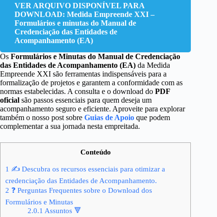
VER ARQUIVO DISPONÍVEL PARA
DOWNLOAD: Medida Empreende XXI –
Formulários e minutas do Manual de
Credenciação das Entidades de
Acompanhamento (EA)
Os
Formulários e Minutas do Manual de Credenciação
das Entidades de Acompanhamento (EA)
da Medida
Empreende XXI são ferramentas indispensáveis para a
formalização de projetos e garantem a conformidade com as
normas estabelecidas. A consulta e o download do
PDF
oficial
são passos essenciais para quem deseja um
acompanhamento seguro e eficiente. Aproveite para explorar
também o nosso post sobre
Guias de Apoio
que podem
complementar a sua jornada nesta empreitada.
Conteúdo
1
✍ Descubra os recursos essenciais para otimizar a
credenciação das Entidades de Acompanhamento.
2
❓ Perguntas Frequentes sobre o Download dos
Formulários e Minutas
2.0.1
Assuntos 🔻