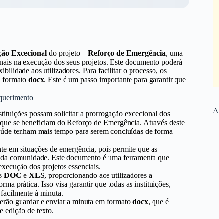
ão Excecional
do projeto –
Reforço de Emergência
, uma
ionais na execução dos seus projetos. Este documento poderá
xibilidade aos utilizadores. Para facilitar o processo, os
 formato
docx
. Este é um passo importante para garantir que
equerimento
Ar
tituições possam solicitar a prorrogação excecional dos
s que se beneficiam do Reforço de Emergência. Através deste
e saúde tenham mais tempo para serem concluídas de forma
te em situações de emergência, pois permite que as
s da comunidade. Este documento é uma ferramenta que
execução dos projetos essenciais.
os
DOC
e
XLS
, proporcionando aos utilizadores a
orma prática. Isso visa garantir que todas as instituições,
facilmente à minuta.
derão guardar e enviar a minuta em formato
docx
, que é
 edição de texto.