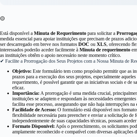
🟡
Está disponível a
Minuta de Requerimento
para solicitar a
Prorrogaç
medida essencial para apoiar instituições que precisam de prazos adic
ser descarregado em breve nos formatos
DOC
ou
XLS
, oferecendo fle
interessados poderão aceder facilmente à
Minuta de requerimento
em
as instituições obtêm o apoio necessário neste momento crítico.
✔ Facilite a Prorrogação dos Seus Projetos com a Nossa Minuta de R
Objetivo:
Este formulário tem como propósito permitir que as ins
prazos para a execução dos seus projetos, especialmente aquele
requerimento, é possível garantir que as iniciativas sociais e d
eficaz.
Importância:
A prorrogação é uma medida crucial, principalmen
instituições se adaptem e respondam às necessidades emergente
facilita esse processo, assegurando que não haja interrupções na 
Facilidade de Acesso:
O formulário está disponível nos format
flexibilidade necessária para preencher e enviar a solicitação de f
independentemente de suas capacidades técnicas, possam aceder 
Formato Disponível:
Após o preenchimento, os solicitantes po
amplamente reconhecido e compatível com diversas aplicações de