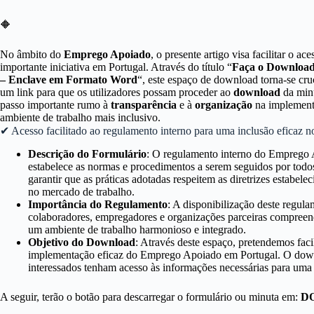
🔶
No âmbito do
Emprego Apoiado
, o presente artigo visa facilitar o ac
importante iniciativa em Portugal. Através do título “
Faça o Downloa
– Enclave em Formato Word
“, este espaço de download torna-se cru
um link para que os utilizadores possam proceder ao
download
da minu
passo importante rumo à
transparência
e à
organização
na implemen
ambiente de trabalho mais inclusivo.
✔ Acesso facilitado ao regulamento interno para uma inclusão eficaz n
Descrição do Formulário
: O regulamento interno do Emprego
estabelece as normas e procedimentos a serem seguidos por todos
garantir que as práticas adotadas respeitem as diretrizes estabel
no mercado de trabalho.
Importância do Regulamento
: A disponibilização deste regul
colaboradores, empregadores e organizações parceiras compreenda
um ambiente de trabalho harmonioso e integrado.
Objetivo do Download
: Através deste espaço, pretendemos faci
implementação eficaz do Emprego Apoiado em Portugal. O down
interessados tenham acesso às informações necessárias para uma 
A seguir, terão o botão para descarregar o formulário ou minuta em:
D