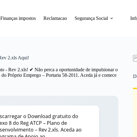
Finanças impostos
Reclamacao
Segurança Social
Inf
ev 2.xls Aqui!
S
re
o - Rev 2.xls! ✔ Não perca a oportunidade de impulsionar o
 do Próprio Emprego – Portaria 58-2011. Aceda já e comece
D
scarregar o Download gratuito do
exo 8 do Reg ATCP – Plano de
senvolvimento – Rev 2.xls. Aceda ao
ograma de Apoio ao