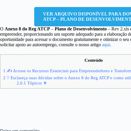
VER ARQUIVO DISPONÍVEL PARA DO
ATCP – PLANO DE DESENVOLVIMENTO 
O
Anexo 8 do Reg ATCP
–
Plano de Desenvolvimento
– Rev 2.xls 
empreender, proporcionando um suporte adequado para a elaboração de
oportunidade para acessar o documento gratuitamente e otimizar o seu
solicitar apoio ao autoemprego, consulte o nosso artigo
aqui
.
Conteúdo
1
✍ Acesse os Recursos Essenciais para Empreendedores e Transform
2
❔ Esclareça suas dúvidas sobre o Anexo 8 do Reg ATCP e como utili
2.0.1
Tópicos 🔽
Deixe um comentário