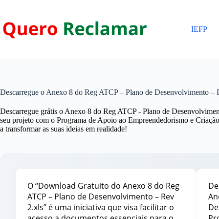
Pular
para
o
IEFP
conteúdo
Descarregue o Anexo 8 do Reg ATCP – Plano de Desenvolvimento – R
Descarregue grátis o Anexo 8 do Reg ATCP - Plano de Desenvolviment
seu projeto com o Programa de Apoio ao Empreendedorismo e Criação
a transformar as suas ideias em realidade!
O “Download Gratuito do Anexo 8 do Reg
De
ATCP – Plano de Desenvolvimento – Rev
An
2.xls” é uma iniciativa que visa facilitar o
De
acesso a documentos essenciais para o
Pr