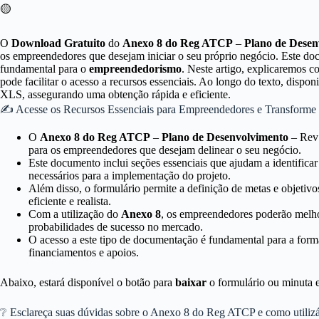
🟡
O
Download Gratuito
do
Anexo 8 do Reg ATCP
–
Plano de Desen
os empreendedores que desejam iniciar o seu próprio negócio. Este d
fundamental para o
empreendedorismo
. Neste artigo, explicaremos 
pode facilitar o acesso a recursos essenciais. Ao longo do texto, dispo
XLS, assegurando uma obtenção rápida e eficiente.
✍ Acesse os Recursos Essenciais para Empreendedores e Transforme 
O
Anexo 8 do Reg ATCP
–
Plano de Desenvolvimento
– Rev 
para os empreendedores que desejam delinear o seu negócio.
Este documento inclui seções essenciais que ajudam a identificar
necessários para a implementação do projeto.
Além disso, o formulário permite a definição de metas e objetivo
eficiente e realista.
Com a utilização do
Anexo 8
, os empreendedores poderão melhor
probabilidades de sucesso no mercado.
O acesso a este tipo de documentação é fundamental para a forma
financiamentos e apoios.
Abaixo, estará disponível o botão para
baixar
o formulário ou minuta 
❔ Esclareça suas dúvidas sobre o Anexo 8 do Reg ATCP e como utilizá