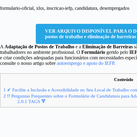
formulario-oficial, xlsx, inscricao-iefp, candidatura, desempregados
VER ARQUIVO DISPONÍVEL PARA O DO
postos de trabalho e eliminação de barreira
A
Adaptação de Postos de Trabalho
e a
Eliminação de Barreiras
sã
trabalhadores no ambiente profissional. O
Formulário
gerido pelo
IE
e criar condições adequadas para funcionários com necessidades especí
consulte o nosso artigo sobre
autoemprego e apoio do IEFP
.
Conteúdo
1
✔ Facilite a Inclusão e Acessibilidade no Seu Local de Trabalho co
2
⁉ Perguntas Frequentes sobre o Formulário de Candidatura para Ada
2.0.1
TAGS 🔻