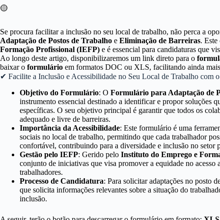
🟡
Se procura facilitar a inclusão no seu local de trabalho, não perca a op
Adaptação de Postos de Trabalho
e
Eliminação de Barreiras
. Este
Formação Profissional (IEFP)
e é essencial para candidaturas que vi
Ao longo deste artigo, disponibilizaremos um link direto para o
formul
baixar o
formulário
em formatos DOC ou XLS, facilitando ainda mais 
✔ Facilite a Inclusão e Acessibilidade no Seu Local de Trabalho com 
Objetivo do Formulário
: O
Formulário para Adaptação de P
instrumento essencial destinado a identificar e propor soluções
específicas. O seu objetivo principal é garantir que todos os co
adequado e livre de barreiras.
Importância da Acessibilidade
: Este formulário é uma ferramen
sociais no local de trabalho, permitindo que cada trabalhador po
confortável, contribuindo para a diversidade e inclusão no setor p
Gestão pelo IEFP
: Gerido pelo
Instituto do Emprego e Forma
conjunto de iniciativas que visa promover a equidade no acesso 
trabalhadores.
Processo de Candidatura
: Para solicitar adaptações no posto d
que solicita informações relevantes sobre a situação do trabalhad
inclusão.
A seguir, terão o botão para descarregar o formulário em formato:
XLS