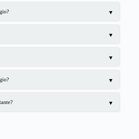
gio?
gio?
tante?