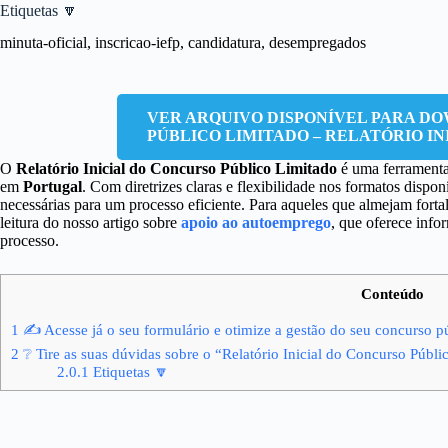
Etiquetas 🔽
minuta-oficial, inscricao-iefp, candidatura, desempregados
VER ARQUIVO DISPONÍVEL PARA D
PÚBLICO LIMITADO – RELATÓRIO IN
O
Relatório Inicial do Concurso Público Limitado
é uma ferramenta 
em
Portugal
. Com diretrizes claras e flexibilidade nos formatos disp
necessárias para um processo eficiente. Para aqueles que almejam fortal
leitura do nosso artigo sobre
apoio ao autoemprego
, que oferece inf
processo.
Conteúdo
1
✍ Acesse já o seu formulário e otimize a gestão do seu concurso p
2
❔ Tire as suas dúvidas sobre o “Relatório Inicial do Concurso Públi
2.0.1
Etiquetas 🔽