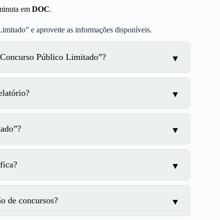
u minuta em
DOC
.
Limitado” e aproveite as informações disponíveis.
 Concurso Público Limitado”?
latório?
tado”?
fica?
ão de concursos?