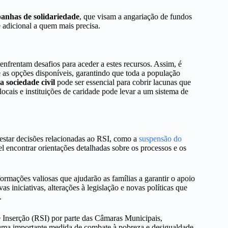
anhas de solidariedade
, que visam a angariação de fundos
 adicional a quem mais precisa.
frentam desafios para aceder a estes recursos. Assim, é
as opções disponíveis, garantindo que toda a população
 sociedade civil
pode ser essencial para cobrir lacunas que
locais e instituições de caridade pode levar a um sistema de
testar decisões relacionadas ao RSI, como a
suspensão do
el encontrar orientações detalhadas sobre os processos e os
ormações valiosas que ajudarão as famílias a garantir o apoio
iniciativas, alterações à legislação e novas políticas que
.
 Inserção (RSI) por parte das Câmaras Municipais,
a uma importante medida de combate à pobreza e desigualdade.