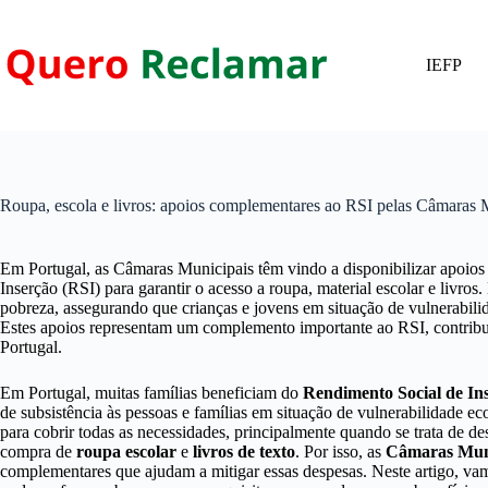
Pular
para
o
IEFP
conteúdo
Roupa, escola e livros: apoios complementares ao RSI pelas Câmaras 
Em Portugal, as Câmaras Municipais têm vindo a disponibilizar apoios
Inserção (RSI) para garantir o acesso a roupa, material escolar e livros.
pobreza, assegurando que crianças e jovens em situação de vulnerabili
Estes apoios representam um complemento importante ao RSI, contribui
Portugal.
Em Portugal, muitas famílias beneficiam do
Rendimento Social de In
de subsistência às pessoas e famílias em situação de vulnerabilidade e
para cobrir todas as necessidades, principalmente quando se trata de d
compra de
roupa escolar
e
livros de texto
. Por isso, as
Câmaras Muni
complementares que ajudam a mitigar essas despesas. Neste artigo, vam