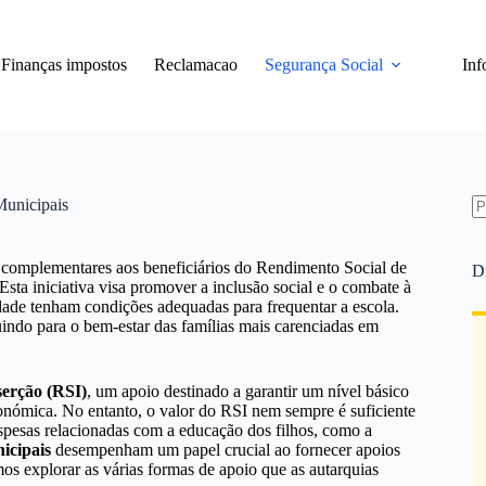
Finanças impostos
Reclamacao
Segurança Social
Inf
Municipais
S
re
 complementares aos beneficiários do Rendimento Social de
D
 Esta iniciativa visa promover a inclusão social e o combate à
dade tenham condições adequadas para frequentar a escola.
ndo para o bem-estar das famílias mais carenciadas em
serção (RSI)
, um apoio destinado a garantir um nível básico
conómica. No entanto, o valor do RSI nem sempre é suficiente
espesas relacionadas com a educação dos filhos, como a
cipais
desempenham um papel crucial ao fornecer apoios
os explorar as várias formas de apoio que as autarquias