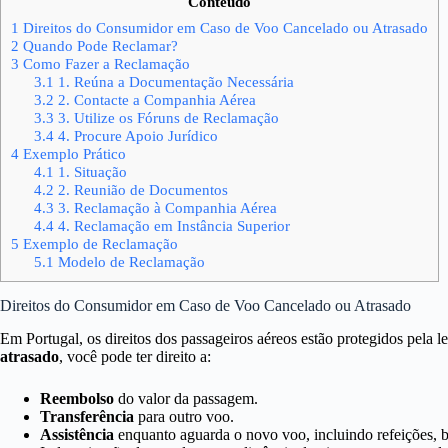
Conteúdo
1
Direitos do Consumidor em Caso de Voo Cancelado ou Atrasado
2
Quando Pode Reclamar?
3
Como Fazer a Reclamação
3.1
1. Reúna a Documentação Necessária
3.2
2. Contacte a Companhia Aérea
3.3
3. Utilize os Fóruns de Reclamação
3.4
4. Procure Apoio Jurídico
4
Exemplo Prático
4.1
1. Situação
4.2
2. Reunião de Documentos
4.3
3. Reclamação à Companhia Aérea
4.4
4. Reclamação em Instância Superior
5
Exemplo de Reclamação
5.1
Modelo de Reclamação
Direitos do Consumidor em Caso de Voo Cancelado ou Atrasado
Em Portugal, os direitos dos passageiros aéreos estão protegidos pela 
atrasado
, você pode ter direito a:
Reembolso
do valor da passagem.
Transferência
para outro voo.
Assistência
enquanto aguarda o novo voo, incluindo refeições, b