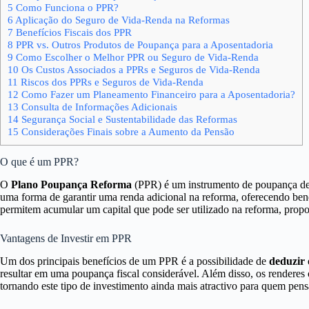
5
Como Funciona o PPR?
6
Aplicação do Seguro de Vida-Renda na Reformas
7
Benefícios Fiscais dos PPR
8
PPR vs. Outros Produtos de Poupança para a Aposentadoria
9
Como Escolher o Melhor PPR ou Seguro de Vida-Renda
10
Os Custos Associados a PPRs e Seguros de Vida-Renda
11
Riscos dos PPRs e Seguros de Vida-Renda
12
Como Fazer um Planeamento Financeiro para a Aposentadoria?
13
Consulta de Informações Adicionais
14
Segurança Social e Sustentabilidade das Reformas
15
Considerações Finais sobre a Aumento da Pensão
O que é um PPR?
O
Plano Poupança Reforma
(PPR) é um instrumento de poupança de
uma forma de garantir uma renda adicional na reforma, oferecendo benef
permitem acumular um capital que pode ser utilizado na reforma, prop
Vantagens de Investir em PPR
Um dos principais benefícios de um PPR é a possibilidade de
deduzir 
resultar em uma poupança fiscal considerável. Além disso, os renderes o
tornando este tipo de investimento ainda mais atractivo para quem pens