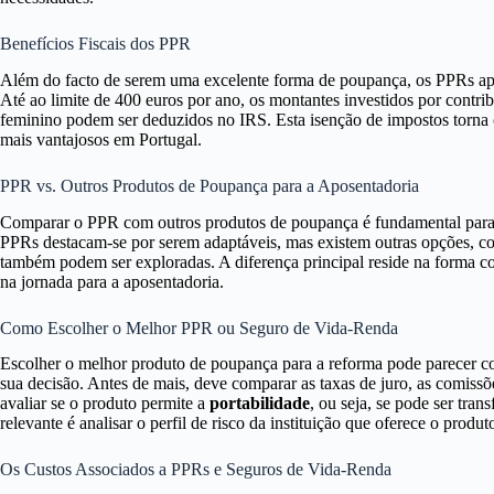
Benefícios Fiscais dos PPR
Além do facto de serem uma excelente forma de poupança, os PPRs a
Até ao limite de 400 euros por ano, os montantes investidos por contri
feminino podem ser deduzidos no IRS. Esta isenção de impostos torn
mais vantajosos em Portugal.
PPR vs. Outros Produtos de Poupança para a Aposentadoria
Comparar o PPR com outros produtos de poupança é fundamental para e
PPRs destacam-se por serem adaptáveis, mas existem outras opções, co
também podem ser exploradas. A diferença principal reside na forma co
na jornada para a aposentadoria.
Como Escolher o Melhor PPR ou Seguro de Vida-Renda
Escolher o melhor produto de poupança para a reforma pode parecer com
sua decisão. Antes de mais, deve comparar as taxas de juro, as comissõ
avaliar se o produto permite a
portabilidade
, ou seja, se pode ser tran
relevante é analisar o perfil de risco da instituição que oferece o produt
Os Custos Associados a PPRs e Seguros de Vida-Renda