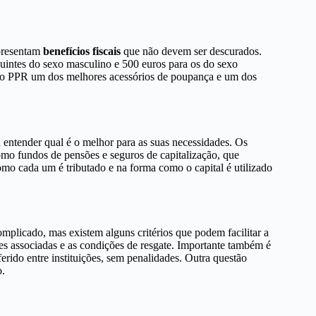
presentam
benefícios fiscais
que não devem ser descurados.
buintes do sexo masculino e 500 euros para os do sexo
a o PPR um dos melhores acessórios de poupança e um dos
ntender qual é o melhor para as suas necessidades. Os
mo fundos de pensões e seguros de capitalização, que
mo cada um é tributado e na forma como o capital é utilizado
plicado, mas existem alguns critérios que podem facilitar a
es associadas e as condições de resgate. Importante também é
sferido entre instituições, sem penalidades. Outra questão
o.