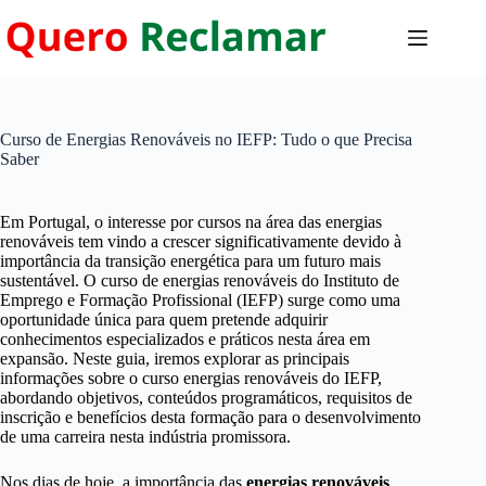
Pular
para
o
conteúdo
Curso de Energias Renováveis no IEFP: Tudo o que Precisa
Saber
Em Portugal, o interesse por cursos na área das energias
renováveis tem vindo a crescer significativamente devido à
importância da transição energética para um futuro mais
sustentável. O curso de energias renováveis do Instituto de
Emprego e Formação Profissional (IEFP) surge como uma
oportunidade única para quem pretende adquirir
conhecimentos especializados e práticos nesta área em
expansão. Neste guia, iremos explorar as principais
informações sobre o curso energias renováveis do IEFP,
abordando objetivos, conteúdos programáticos, requisitos de
inscrição e benefícios desta formação para o desenvolvimento
de uma carreira nesta indústria promissora.
Nos dias de hoje, a importância das
energias renováveis