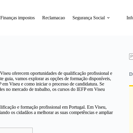
Finanças impostos
Reclamacao
Segurança Social
Inf
S
re
Viseu oferecem oportunidades de qualificação profissional e
D
este guia, vamos explorar as opções de formação disponíveis,
FP em Viseu e como iniciar o processo de candidatura. Se
des no mercado de trabalho, os cursos do IEFP em Viseu
ificação e formação profissional em Portugal. Em Viseu,
udando os cidadãos a melhorar as suas competências e ampliar