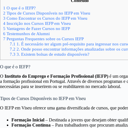
Conteúdo
1
O que é o IEFP?
2
Tipos de Cursos Disponíveis no IEFP em Viseu
3
Como Encontrar os Cursos do IEFP em Viseu
4
Inscrição nos Cursos IEFP em Viseu
5
Vantagens de Fazer Cursos no IEFP
6
Testemunhos de Alumni
7
Perguntas Frequentes sobre os Cursos IEFP
7.1
1. É necessário ter algum pré-requisito para ingressar nos curs
7.2
2. Onde posso encontrar informações atualizadas sobre os cur
7.3
3. Existem bolsas de estudo disponíveis?
O que é o IEFP?
O
Instituto do Emprego e Formação Profissional (IEFP)
é um orga
a formação profissional em Portugal. Através de diversos programas e 
necessárias para se inserirem ou se reabilitarem no mercado laboral.
Tipos de Cursos Disponíveis no IEFP em Viseu
O IEFP em Viseu oferece uma gama diversificada de cursos, que podem 
Formação Inicial
– Destinada a jovens que desejam obter qualif
Formação Contínua
– Para trabalhadores que procuram atualiz